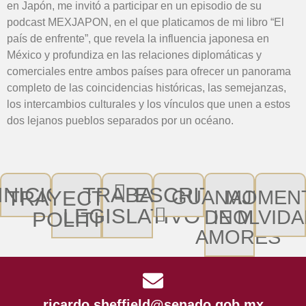
en Japón, me invitó a participar en un episodio de su
podcast MEXJAPON, en el que platicamos de mi libro “El
país de enfrente”, que revela la influencia japonesa en
México y profundiza en las relaciones diplomáticas y
comerciales entre ambos países para ofrecer un panorama
completo de las coincidencias históricas, las semejanzas,
los intercambios culturales y los vínculos que unen a estos
dos lejanos pueblos separados por un océano.
INICIO
TRABAJO
ESCRITOR
TRAYECTORIA
GUANAJUATO
MOMEN
LEGISLATIVO
DE MIS
INOLVID
POLITICA
AMORES
ricardo.sheffield@senado.gob.mx