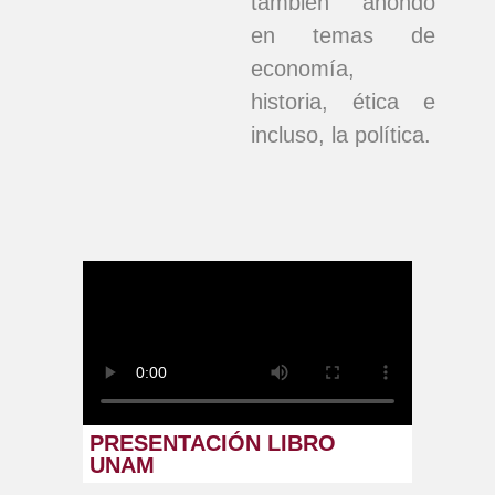
también ahondo
en temas de
economía,
historia, ética e
incluso, la política.
PRESENTACIÓN LIBRO
UNAM