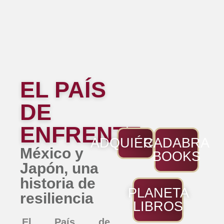
EL PAÍS
DE
ENFRENTE
ADQUIÉRELO
CADABRA
México y
BOOKS
Japón, una
historia de
PLANETA
resiliencia
LIBROS
El País de